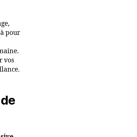
age,
là pour
emaine.
r vos
llance.
 de
sive