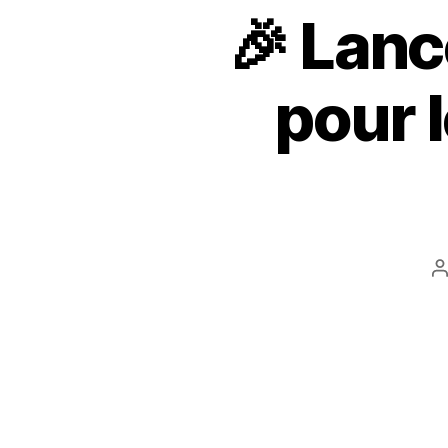
🎉 Lanc
pour 
A
l