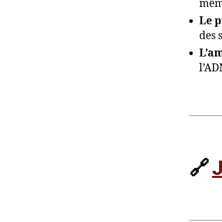
même
Le 
des 
L’am
l’AD
🔗