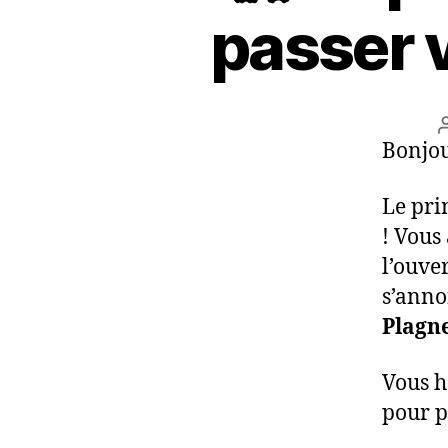
passer vo
Bonjour
Le pri
! Vous
l’ouver
s’anno
Plagn
Vous h
pour p