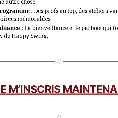
 autre chose.
programme :
Des profs au top, des ateliers var
soirées mémorables.
biance :
La bienveillance et le partage qui f
N de Happy Swing.
JE M’INSCRIS MAINTEN