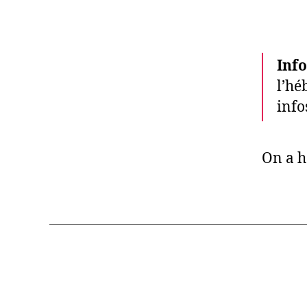
Info
l’hé
info
On a hâ