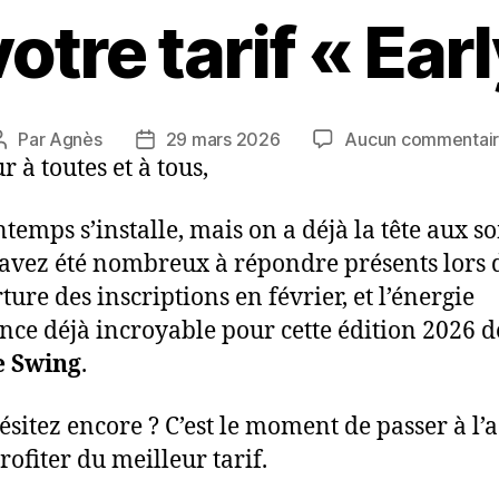
tre tarif « Earl
Par
Agnès
29 mars 2026
Aucun commentai
Auteur
Date
 à toutes et à tous,
de
de
l’article
l’article
ntemps s’installe, mais on a déjà la tête aux 
 avez été nombreux à répondre présents lors 
ture des inscriptions en février, et l’énergie
nce déjà incroyable pour cette édition 2026 
e Swing
.
ésitez encore ? C’est le moment de passer à l’
rofiter du meilleur tarif.