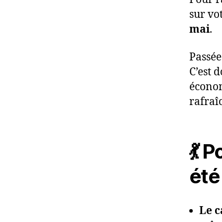
sur vo
mai
.
Passée 
C’est 
économ
rafraî
💃 
été
Le c