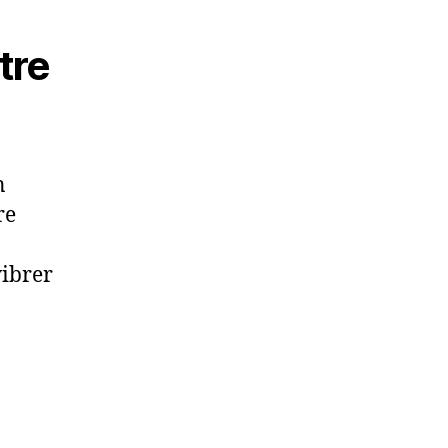
!
tre
n
re
vibrer