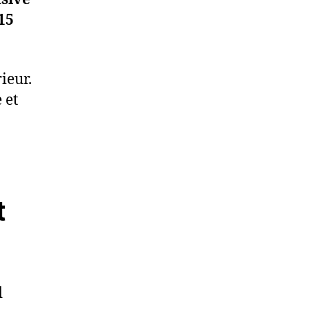
15
ieur.
 et
t
d