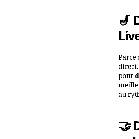
🎷 
Liv
Parce 
direct
pour
d
meille
au ryt
🤝 