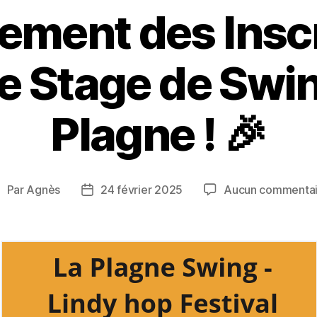
ement des Insc
le Stage de Swin
Plagne ! 🎉
Par
Agnès
24 février 2025
Aucun commentai
uteur
Date
de
de
’article
l’article