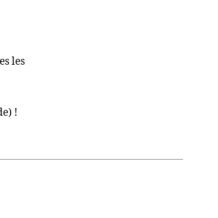
es les
e) !