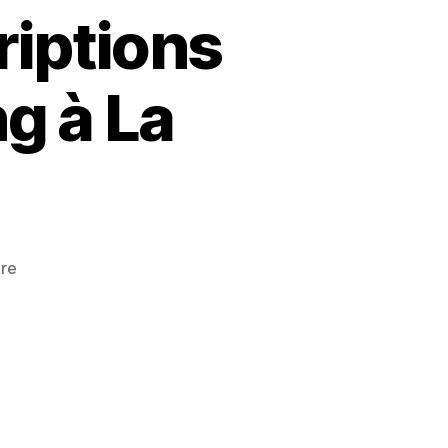
riptions
g à La
sur
re
🎉
Lancement
des
Inscriptions
pour
le
Stage