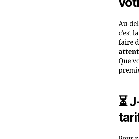
vot
Au-del
c’est 
faire 
attent
Que vo
premie
⏳ J
tari
Pour r