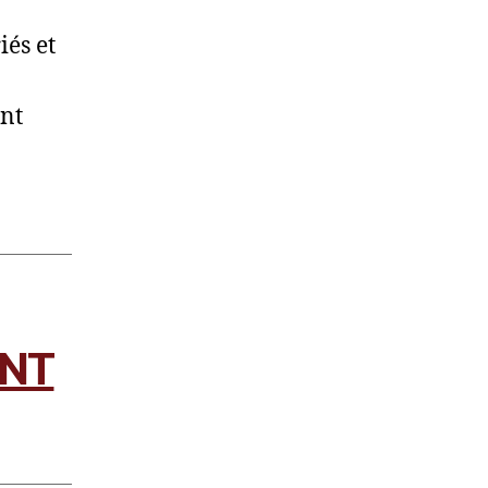
iés et
ont
ANT